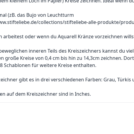
em kleinem Loch im Papier) Kreise zeichnen. Ideal wenn du
rnal (zB. das Bujo von Leuchtturm
ww.stifteliebe.de/collections/stifteliebe-alle-produkte/produ
n arbeitest oder wenn du Aquarell Kränze vorzeichnen wills
eweglichen inneren Teils des Kreiszeichners kannst du vie
n große Kreise von 0,4 cm bis hin zu 14,3cm zeichnen. Dort
 8 Schablonen für weitere Kreise enthalten.
eichner gibt es in drei verschiedenen Farben: Grau, Türkis 
n auf dem Kreiszeichner sind in Inches.