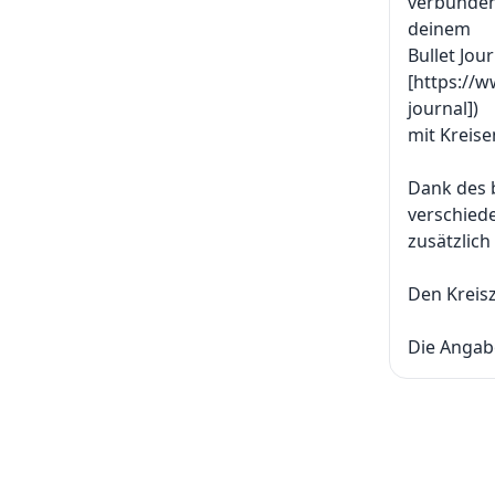
verbunden
deinem
Bullet Jou
[https://w
journal])
mit Kreise
Dank des b
verschiede
zusätzlich
Den Kreisz
Die Angabe