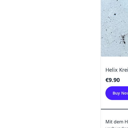
Helix Kre
€9.90
Buy No
Mit dem He