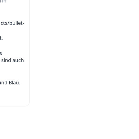
 in
cts/bullet-
t.
le
 sind auch
und Blau.