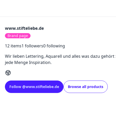
www.stifteliebe.de
Brand page
12
items
1
followers
0
following
Wir lieben Lettering, Aquarell und alles was dazu gehört :
jede Menge Inspiration.
Follow
@
www.stifteliebe.de
Browse all products