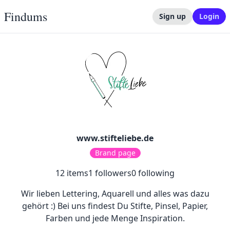
Findums
Sign up
Login
www.stifteliebe.de
Brand page
12
items
1
followers
0
following
Wir lieben Lettering, Aquarell und alles was dazu
gehört :) Bei uns findest Du Stifte, Pinsel, Papier,
Farben und jede Menge Inspiration.