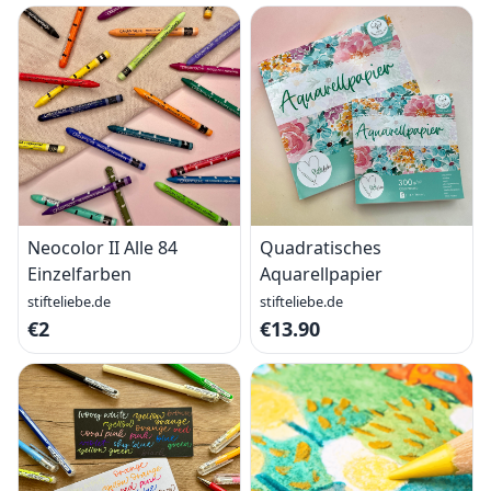
Neocolor II Alle 84
Quadratisches
Einzelfarben
Aquarellpapier
stifteliebe.de
stifteliebe.de
€2
€13.90