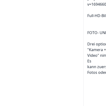
v=1694660
Full-HD-Bi
FOTO- UN
Drei opti
"Kamera +
Video" ni
Es
kann zuer
Fotos ode