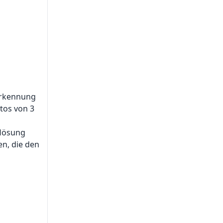
erkennung
tos von 3
flösung
en, die den