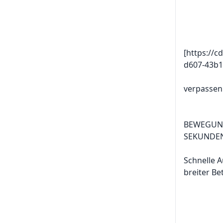
[https://c
d607-43b1
verpassen
BEWEGUNG
SEKUNDE
Schnelle A
breiter Be