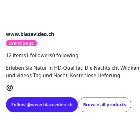
www.blazevideo.ch
Brand page
12
items
1
followers
0
following
Erleben Sie Natur in HD-Qualität: Die Nachtsicht Wildka
und videos Tag und Nacht, Kostenlose Lieferung.
Follow
@
www.blazevideo.ch
Browse all products