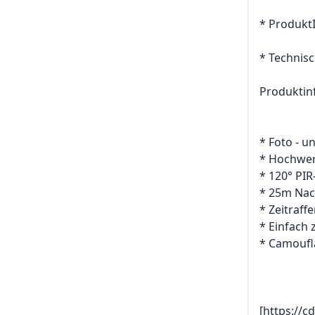
* Produkt
* Technisc
Produktin
* Foto - 
* Hochwer
* 120° PIR
* 25m Nach
* Zeitraff
* Einfach
* Camoufl
[https://c