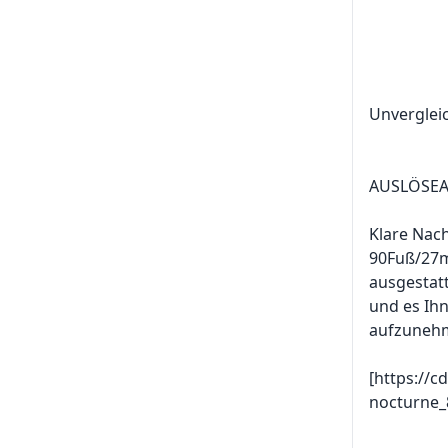
Unvergleic
AUSLÖSEA
Klare Nach
90Fuß/27m.
ausgestatt
und es Ihn
aufzuneh
[https://c
nocturne_