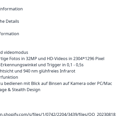
Information
he Details
formation
und videomodus
tige Fotos in 32MP und HD-Videos in 2304*1296 Pixel
-Erkennungswinkel und Trigger in 0,1 - 0,5s
tsicht und 940 nm glühfreies Infrarot
erfunktion
 zu bedienen mit Blick auf Binsen auf Kamera oder PC/Mac
age & Stealth Design
dn.shopify.com/s/files/1/0742/2204/3439/files/QQ_2023081