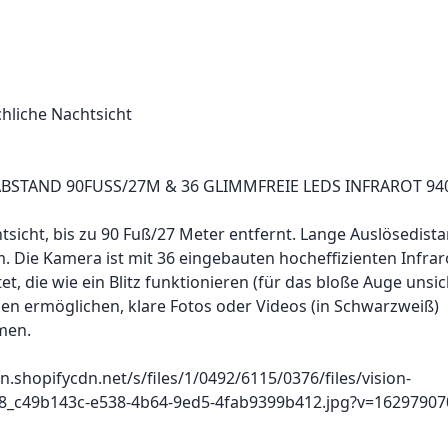
hliche Nachtsicht
BSTAND 90FUSS/27M & 36 GLIMMFREIE LEDS INFRAROT 9
tsicht, bis zu 90 Fuß/27 Meter entfernt. Lange Auslösedista
 Die Kamera ist mit 36 eingebauten hocheffizienten Infrar
et, die wie ein Blitz funktionieren (für das bloße Auge unsi
en ermöglichen, klare Fotos oder Videos (in Schwarzweiß)
men.
dn.shopifycdn.net/s/files/1/0492/6115/0376/files/vision-
8_c49b143c-e538-4b64-9ed5-4fab9399b412.jpg?v=16297907