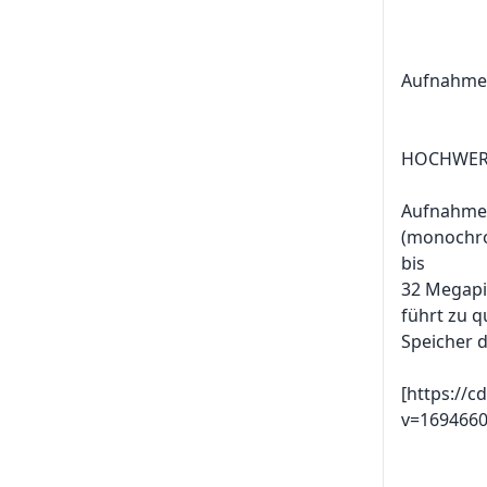
Aufnahme 
HOCHWERT
Aufnahme 
(monochro
bis
32 Megapix
führt zu q
Speicher 
[https://c
v=1694660