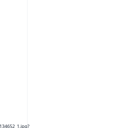
8134652_1.jpg?