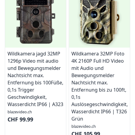
Wildkamera jagd 32MP
Wildkamera 32MP Foto
1296p Video mit audio
4K 2160P Full HD Video
und Bewegungsmelder
mit Audio und
Nachtsicht max.
Bewegungsmelder
Entfernung bis 100Füße,
Nachtsicht max.
0,1s Trigger
Entfernung bis zu 100ft,
Geschwindigkeit,
0,1s
Wasserdicht IP66 | A323
Auslösegeschwindigkeit,
Wasserdicht IP66 | T326
blazevideo.ch
Grün
CHF 99.99
blazevideo.ch
CHF 105.99