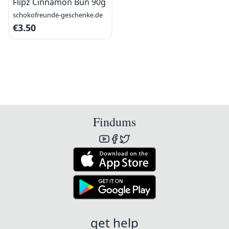
Flipz Cinnamon Bun 90g
schokofreunde-geschenke.de
€3.50
Findums
get help