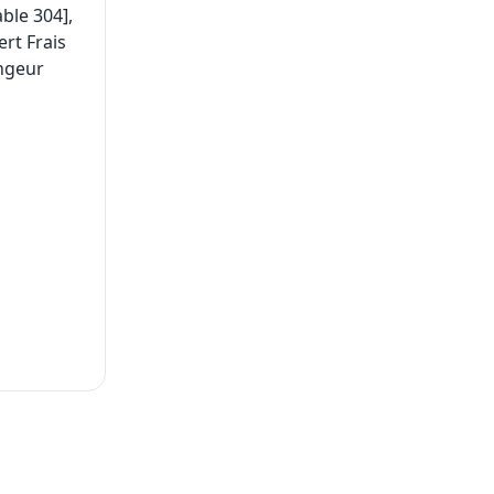
ble 304],
ert Frais
angeur