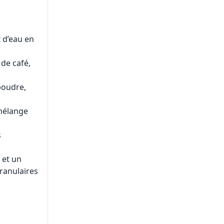
x d’eau en
de café,
 poudre,
 mélange
s
 et un
ranulaires