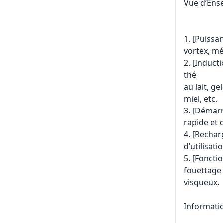
Vue d’Ens
1. [Puissa
vortex, mé
2. [Induct
thé
au lait, g
miel, etc.
3. [Démarr
rapide et 
4. [Rechar
d’utilisat
5. [Foncti
fouettage 
visqueux.
Informatio