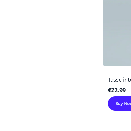
Tasse in
€22.99
Buy No