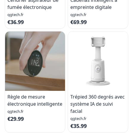
Cendrier aspirateur de
Cadenas intelligent à
fumée électronique
empreinte digitale
qgtech.fr
qgtech.fr
€36.99
€69.99
Règle de mesure
Trépied 360 degrés avec
électronique intelligente
système IA de suivi
facial
qgtech.fr
€29.99
qgtech.fr
€35.99