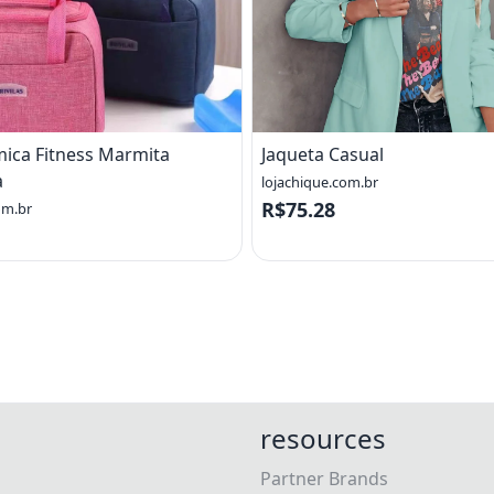
mica Fitness Marmita
Jaqueta Casual
a
lojachique.com.br
R$75.28
om.br
resources
Partner Brands