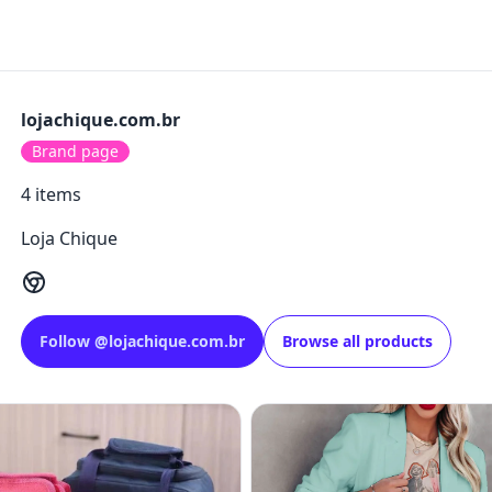
lojachique.com.br
Brand page
4
items
Loja Chique
Follow
@
lojachique.com.br
Browse all products