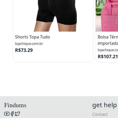
Shorts Topa Tudo
Bolsa Tér
importad
lojachique.com.br
R$73.29
lojachique.c
R$107.21
get help
Findums
Contact