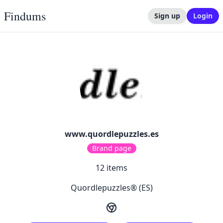
Findums
Sign up
Login
www.quordlepuzzles.es
Brand page
12
items
Quordlepuzzles® (ES)