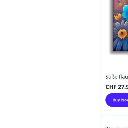
Süße fla
CHF 27.
Buy No