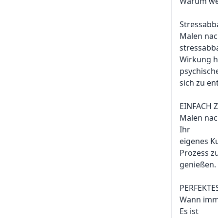
Warum wer
Stressabb
Malen nach
stressab
Wirkung h
psychische
sich zu en
EINFACH 
Malen nach
Ihr
eigenes K
Prozess z
genießen.
PERFEKTE
Wann imme
Es ist