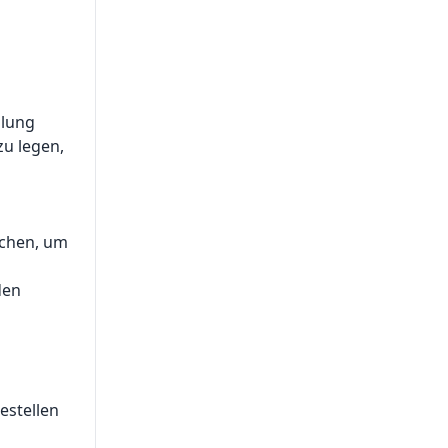
dlung
zu legen,
uchen, um
den
estellen