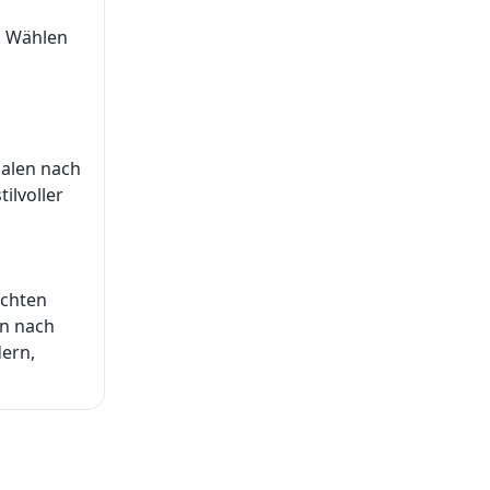
. Wählen
Malen nach
ilvoller
öchten
en nach
dern,