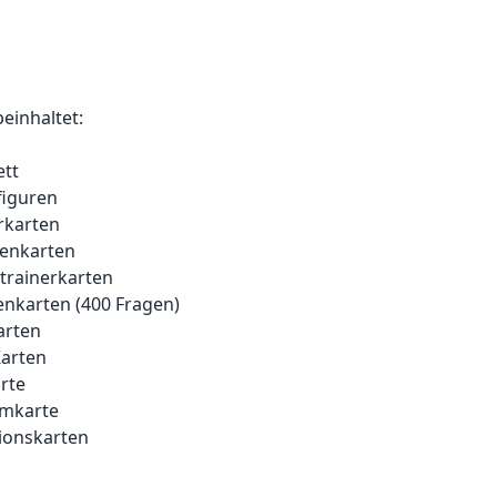
beinhaltet:
ett
lfiguren
erkarten
denkarten
trainerkarten
enkarten (400 Fragen)
arten
Karten
arte
rmkarte
tionskarten