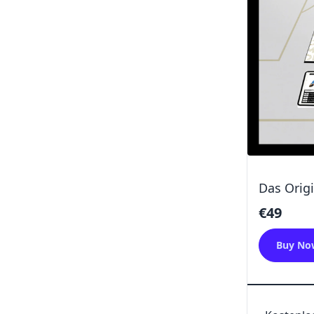
Das Origi
€49
Buy No