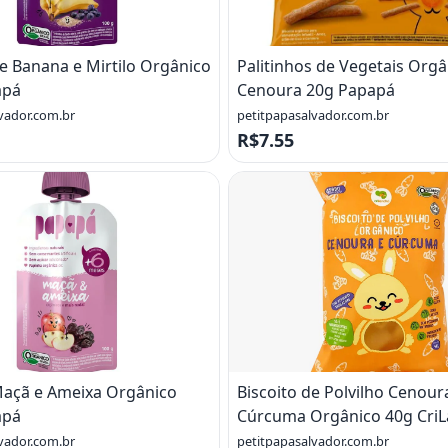
e Banana e Mirtilo Orgânico
Palitinhos de Vegetais Orgâ
apá
Cenoura 20g Papapá
vador.com.br
petitpapasalvador.com.br
R$7.55
açã e Ameixa Orgânico
Biscoito de Polvilho Cenour
apá
Cúrcuma Orgânico 40g Cri
vador.com.br
petitpapasalvador.com.br