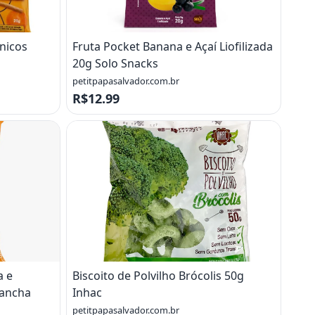
nicos
Fruta Pocket Banana e Açaí Liofilizada
20g Solo Snacks
petitpapasalvador.com.br
R$12.99
a e
Biscoito de Polvilho Brócolis 50g
Lancha
Inhac
petitpapasalvador.com.br