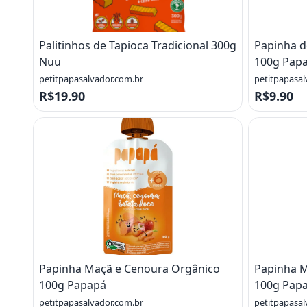
Palitinhos de Tapioca Tradicional 300g
Papinha d
Nuu
100g Pap
petitpapasalvador.com.br
petitpapasal
R$19.90
R$9.90
Papinha Maçã e Cenoura Orgânico
Papinha M
100g Papapá
100g Pap
petitpapasalvador.com.br
petitpapasal