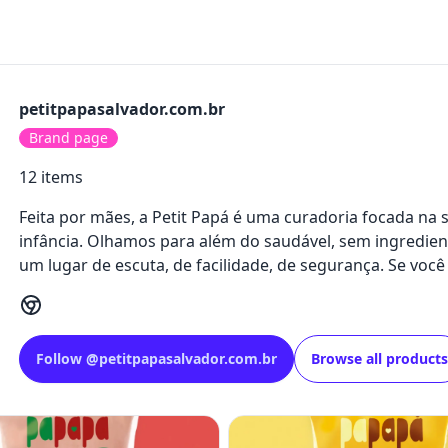
petitpapasalvador.com.br
Brand page
12
items
Feita por mães, a Petit Papá é uma curadoria focada na 
infância. Olhamos para além do saudável, sem ingredie
um lugar de escuta, de facilidade, de segurança. Se você
Follow
@
petitpapasalvador.com.br
Browse all products