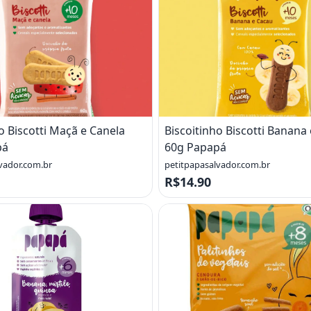
o Biscotti Maçã e Canela
Biscoitinho Biscotti Banana
pá
60g Papapá
vador.com.br
petitpapasalvador.com.br
R$14.90