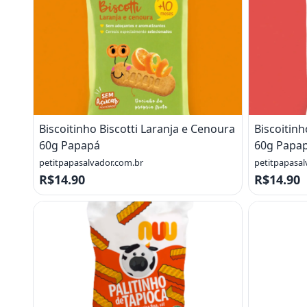
Biscoitinho Biscotti Laranja e Cenoura
Biscoitinh
60g Papapá
60g Papa
petitpapasalvador.com.br
petitpapasal
R$14.90
R$14.90